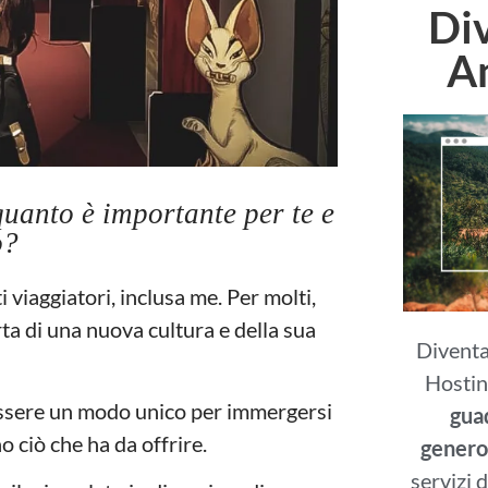
Di
A
quanto è importante per te e
o?
iaggiatori, inclusa me. Per molti,
rta di una nuova cultura e della sua
Diventar
Hosting
 essere un modo unico per immergersi
gua
 ciò che ha da offrire.
genero
servizi d