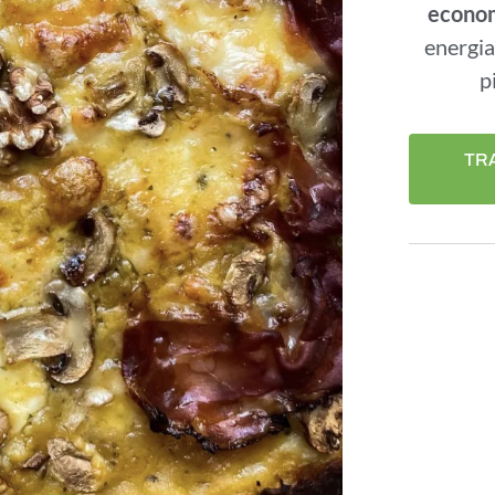
econom
energia
p
TRA