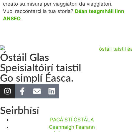
creato su misura per viaggiatori da viaggiatori.
Vuoi raccontarci la tua storia?
Déan teagmháil linn
ANSEO
.
Óstáil Glas
Speisialtóirí taistil
Go simplí Éasca.
Seirbhísí
PACÁISTÍ ÓSTÁLA
Ceannaigh Fearann