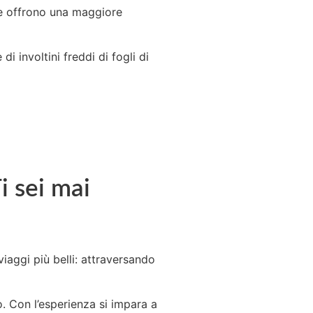
he offrono una maggiore
 involtini freddi di fogli di
i sei mai
iaggi più belli: attraversando
o. Con l’esperienza si impara a