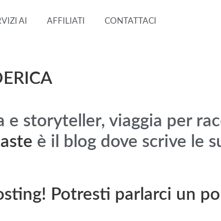
VIZI AI
AFFILIATI
CONTATTACI
DERICA
a e storyteller, viaggia per r
taste
è il blog dove scrive le 
ting! Potresti parlarci un po 