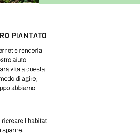
ERO PIANTATO
ternet e renderla
stro aiuto,
darà vita a questa
modo di agire,
roppo abbiamo
ricreare l’habitat
i sparire.