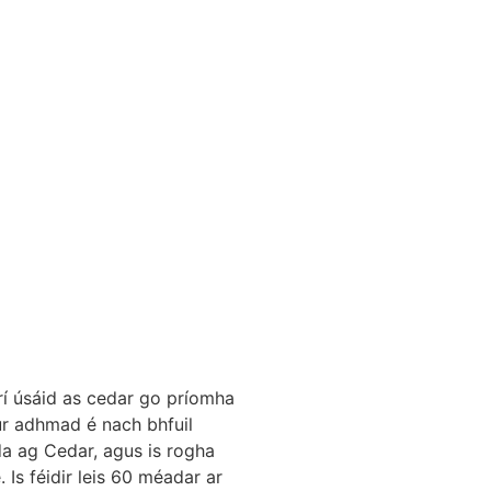
rí úsáid as cedar go príomha
gur adhmad é nach bhfuil
da ag Cedar, agus is rogha
. Is féidir leis 60 méadar ar