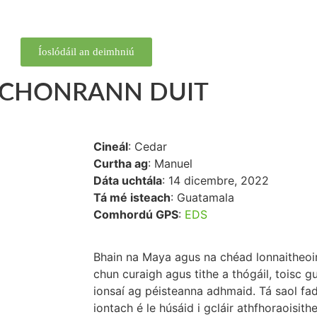
Íoslódáil an deimhniú
O CHONRANN DUIT
Cineál
: Cedar
Curtha ag
: Manuel
Dáta uchtála
: 14 dicembre, 2022
Tá mé isteach
: Guatamala
Comhordú GPS
:
EDS
Bhain na Maya agus na chéad lonnaitheoi
chun curaigh agus tithe a thógáil, toisc 
ionsaí ag péisteanna adhmaid. Tá saol fa
iontach é le húsáid i gcláir athfhoraoisithe