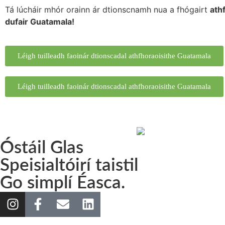
Tá lúcháir mhór orainn ár dtionscnamh nua a fhógairt
ath
dufair Guatamala!
Léigh tuilleadh faoinár dtionscadal athfhoraoisithe Guatamala
Léigh tuilleadh faoinár dtionscadal athfhoraoisithe Guatamala
Óstáil Glas
Speisialtóirí taistil
Go simplí Éasca.