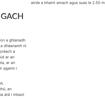
airde a bhaint amach agus suas le 2.50 m
 GACH
íon a ghlanadh
 a dhéanamh ní
spréach a
id ar an
ta, ar an
r againn i
mh.
thú, an
na atá i mbaol