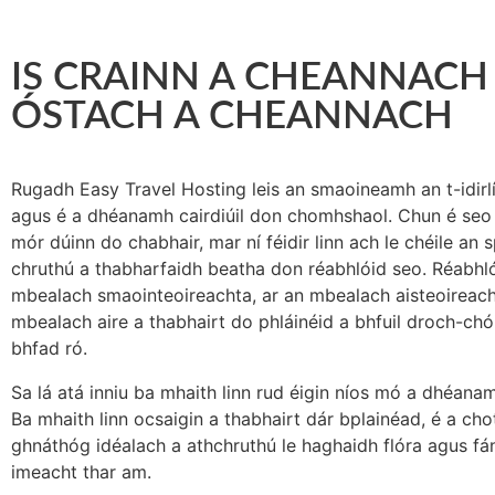
IS CRAINN A CHEANNACH
ÓSTACH A CHEANNACH
Rugadh Easy Travel Hosting leis an smaoineamh an t-idirl
agus é a dhéanamh cairdiúil don chomhshaol. Chun é seo
mór dúinn do chabhair, mar ní féidir linn ach le chéile an 
chruthú a thabharfaidh beatha don réabhlóid seo. Réabhló
mbealach smaointeoireachta, ar an mbealach aisteoireach
mbealach aire a thabhairt do phláinéid a bhfuil droch-chói
bhfad ró.
Sa lá atá inniu ba mhaith linn rud éigin níos mó a dhéana
Ba mhaith linn ocsaigin a thabhairt dár bplainéad, é a cho
ghnáthóg idéalach a athchruthú le haghaidh flóra agus fá
imeacht thar am.