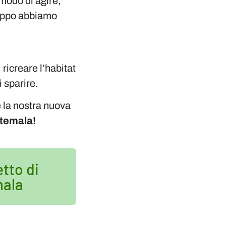
modo di agire,
roppo abbiamo
ricreare l’habitat
i sparire.
 la nostra nuova
atemala!
etto di
mala