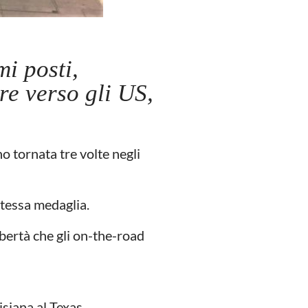
mi posti,
e verso gli US,
no tornata tre volte negli
 stessa medaglia.
ibertà che gli on-the-road
isiana al Texas.