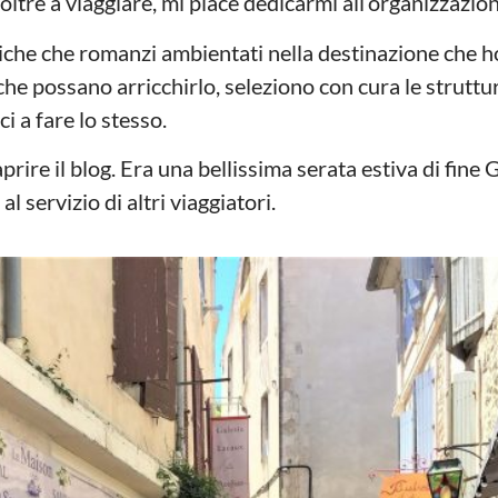
oltre a viaggiare, mi piace dedicarmi all’organizzazion
che che romanzi ambientati nella destinazione che ho 
 che possano arricchirlo, seleziono con cura le struttur
i a fare lo stesso.
aprire il blog. Era una bellissima serata estiva di fi
 servizio di altri viaggiatori.