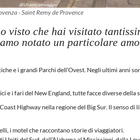
ovenza - Saint Remy de Provence
visto che hai visitato tantissi
amo notato un particolare amor
iche e i grandi Parchi dell’Ovest. Negli ultimi anni so
ici e i fari del New England, tutte facce diverse della
 Coast Highway nella regione del Big Sur. Il senso di l
li, i motel che raccontano storie di viaggiatori.
i Uniti del Sud, dall’Alabama al Mississippi, dalla Lou