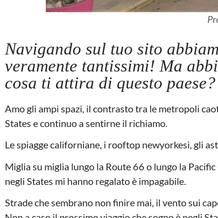
Pr
Navigando sul tuo sito abbiamo 
veramente tantissimi! Ma abbi
cosa ti attira di questo paese?
Amo gli ampi spazi, il contrasto tra le metropoli caot
States e continuo a sentirne il richiamo.
Le spiagge californiane, i rooftop newyorkesi, gli ast
Miglia su miglia lungo la Route 66 o lungo la Pacific
negli States mi hanno regalato è impagabile.
Strade che sembrano non finire mai, il vento sui capel
Non a caso il prossimo viaggio che sogno è negli Stat