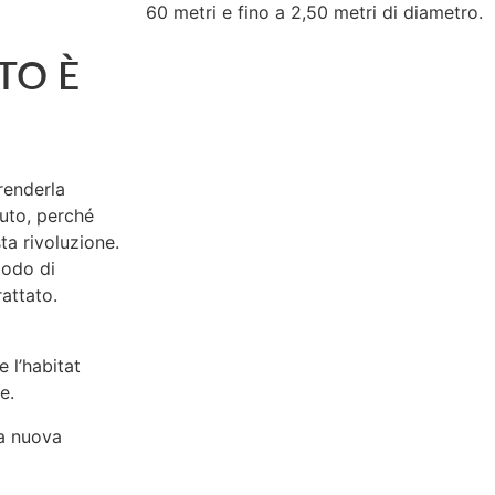
60 metri e fino a 2,50 metri di diametro.
TO È
 renderla
uto, perché
ta rivoluzione.
modo di
attato.
 l’habitat
e.
ra nuova