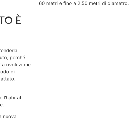
60 metri e fino a 2,50 metri di diametro.
TO È
 renderla
uto, perché
ta rivoluzione.
modo di
attato.
 l’habitat
e.
ra nuova