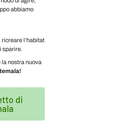
modo di agire,
roppo abbiamo
ricreare l’habitat
i sparire.
 la nostra nuova
atemala!
etto di
mala