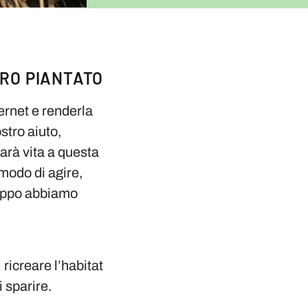
ERO PIANTATO
ternet e renderla
stro aiuto,
darà vita a questa
modo di agire,
roppo abbiamo
ricreare l’habitat
i sparire.