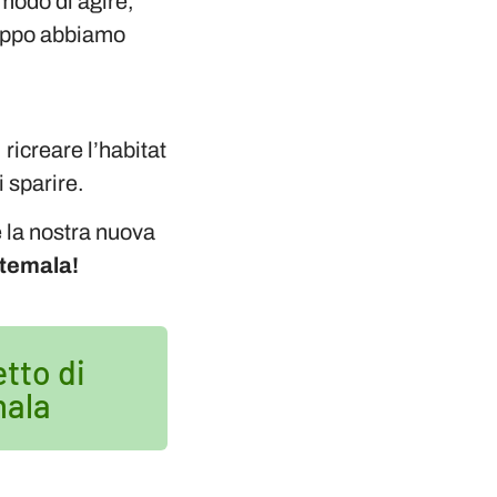
modo di agire,
roppo abbiamo
ricreare l’habitat
i sparire.
 la nostra nuova
atemala!
etto di
mala