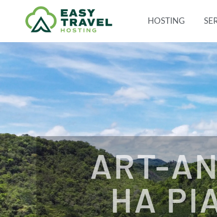
HOSTING
SER
ART-AN
HA PI