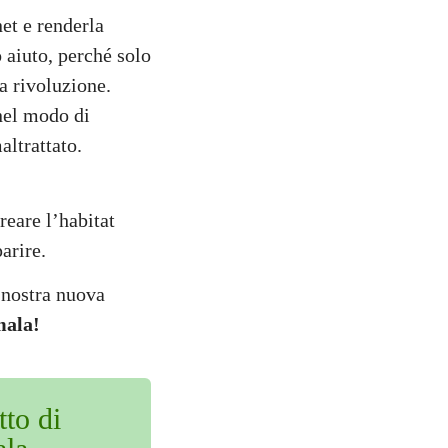
net e renderla
 aiuto, perché solo
ta rivoluzione.
nel modo di
altrattato.
reare l’habitat
arire.
 nostra nuova
mala!
tto di