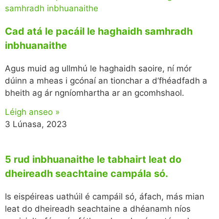
Cad atá le pacáil le haghaidh samhradh
inbhuanaithe
Agus muid ag ullmhú le haghaidh saoire, ní mór
dúinn a mheas i gcónaí an tionchar a d’fhéadfadh a
bheith ag ár ngníomhartha ar an gcomhshaol.
Léigh anseo »
3 Lúnasa, 2023
5 rud inbhuanaithe le tabhairt leat do
dheireadh seachtaine campála só.
Is eispéireas uathúil é campáil só, áfach, más mian
leat do dheireadh seachtaine a dhéanamh níos