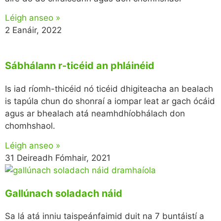
Léigh anseo »
2 Eanáir, 2022
Sábhálann r-ticéid an phláinéid
Is iad ríomh-thicéid nó ticéid dhigiteacha an bealach
is tapúla chun do shonraí a iompar leat ar gach ócáid
​​agus ar bhealach atá neamhdhíobhálach don
chomhshaol.
Léigh anseo »
31 Deireadh Fómhair, 2021
Gallúnach soladach náid
Sa lá atá inniu taispeánfaimid duit na 7 buntáistí a