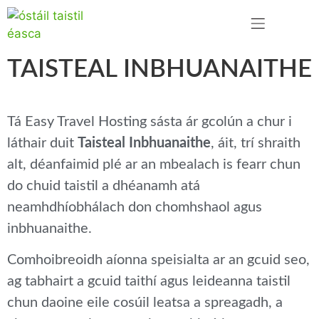
TEAGMHÁIL LINN
TAISTEAL INBHUANAITHE
Tá Easy Travel Hosting sásta ár gcolún a chur i
láthair duit
Taisteal Inbhuanaithe
, áit, trí shraith
alt, déanfaimid plé ar an mbealach is fearr chun
do chuid taistil a dhéanamh atá
neamhdhíobhálach don chomhshaol agus
inbhuanaithe.
Comhoibreoidh aíonna speisialta ar an gcuid seo,
ag tabhairt a gcuid taithí agus leideanna taistil
chun daoine eile cosúil leatsa a spreagadh, a