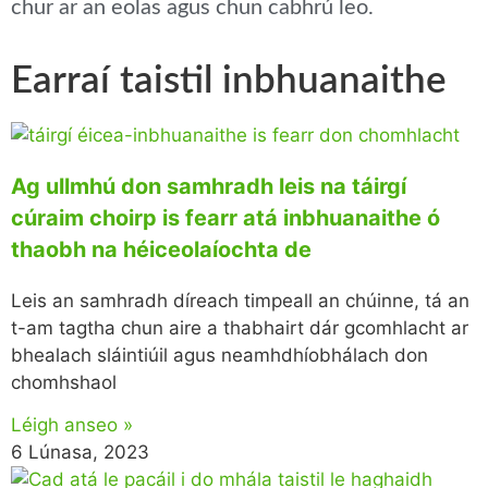
chur ar an eolas agus chun cabhrú leo.
Earraí taistil inbhuanaithe
Ag ullmhú don samhradh leis na táirgí
cúraim choirp is fearr atá inbhuanaithe ó
thaobh na héiceolaíochta de
Leis an samhradh díreach timpeall an chúinne, tá an
t-am tagtha chun aire a thabhairt dár gcomhlacht ar
bhealach sláintiúil agus neamhdhíobhálach don
chomhshaol
Léigh anseo »
6 Lúnasa, 2023