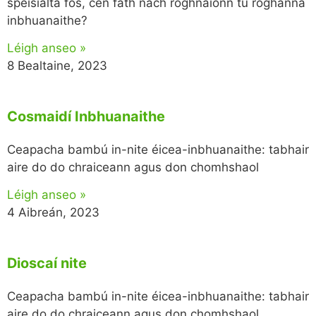
speisialta fós, cén fáth nach roghnaíonn tú roghanna
inbhuanaithe?
Léigh anseo »
8 Bealtaine, 2023
Cosmaidí Inbhuanaithe
Ceapacha bambú in-nite éicea-inbhuanaithe: tabhair
aire do do chraiceann agus don chomhshaol
Léigh anseo »
4 Aibreán, 2023
Dioscaí nite
Ceapacha bambú in-nite éicea-inbhuanaithe: tabhair
aire do do chraiceann agus don chomhshaol