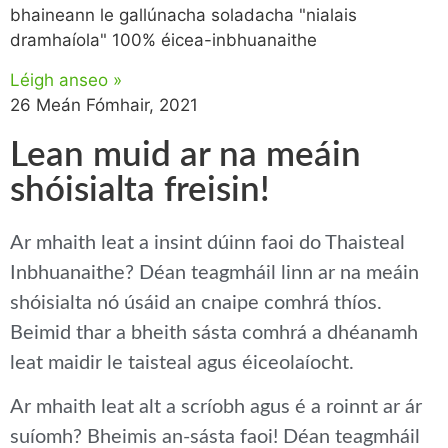
bhaineann le gallúnacha soladacha "nialais
dramhaíola" 100% éicea-inbhuanaithe
Léigh anseo »
26 Meán Fómhair, 2021
Lean muid ar na meáin
shóisialta freisin!
Ar mhaith leat a insint dúinn faoi do Thaisteal
Inbhuanaithe? Déan teagmháil linn ar na meáin
shóisialta nó úsáid an cnaipe comhrá thíos.
Beimid thar a bheith sásta comhrá a dhéanamh
leat maidir le taisteal agus éiceolaíocht.
Ar mhaith leat alt a scríobh agus é a roinnt ar ár
suíomh? Bheimis an-sásta faoi! Déan teagmháil