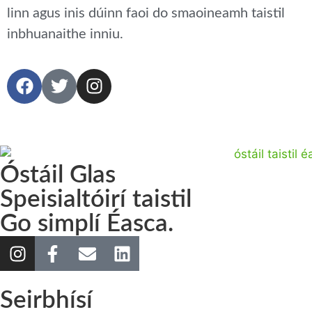
linn agus inis dúinn faoi do smaoineamh taistil
inbhuanaithe inniu.
Óstáil Glas
Speisialtóirí taistil
Go simplí Éasca.
Seirbhísí