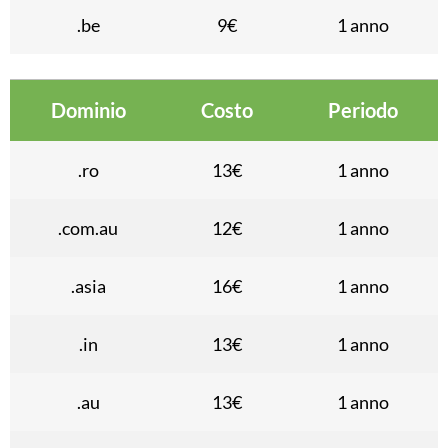
.be
9€
1 anno
Dominio
Costo
Periodo
.ro
13€
1 anno
.com.au
12€
1 anno
.asia
16€
1 anno
.in
13€
1 anno
.au
13€
1 anno