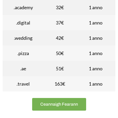
.academy
32€
1 anno
.digital
37€
1 anno
.wedding
42€
1 anno
.pizza
50€
1 anno
.ae
51€
1 anno
.travel
163€
1 anno
Ceannaigh Fearann