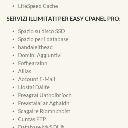
LiteSpeed Cache
SERVIZI ILLIMITATI PER EASY CPANEL PRO:
Spazio su disco SSD
Spazio per i database
bandaleithead
Domini Aggiuntivi
Fofhearainn
Ailias
Account E-Mail
Liostaí Dáilte
Freagraí Uathoibríoch
Freastalaí ar Aghaidh
Scagaire Ríomhphoist
Cuntas FTP
Database MySQL®