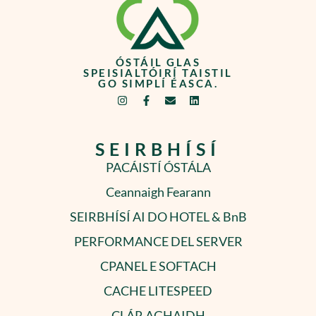
ÓSTÁIL GLAS
SPEISIALTÓIRÍ TAISTIL
GO SIMPLÍ ÉASCA.
SEIRBHÍSÍ
PACÁISTÍ ÓSTÁLA
Ceannaigh Fearann
SEIRBHÍSÍ AI DO HOTEL & BnB
PERFORMANCE DEL SERVER
CPANEL E SOFTACH
CACHE LITESPEED
CLÁR AGHAIDH