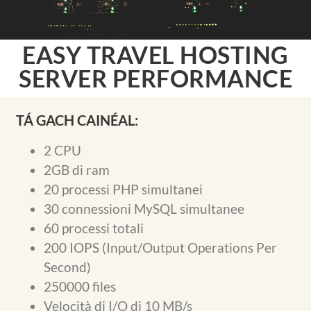
EASY TRAVEL HOSTING
SERVER PERFORMANCE
TÁ GACH CAINÉAL:
2 CPU
2GB di ram
20 processi PHP simultanei
30 connessioni MySQL simultanee
60 processi totali
200 IOPS (Input/Output Operations Per
Second)
250000 files
Velocità di I/O di 10 MB/s