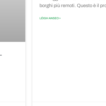
borghi più remoti. Questo è il pr
LÉIGH ANSEO »
–