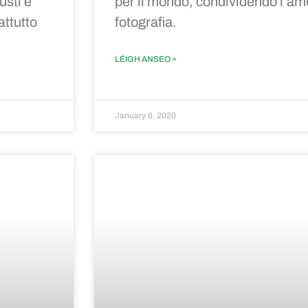
usti e
per il mondo, condividendo l’amor
attutto
fotografia.
LÉIGH ANSEO »
January 6, 2020