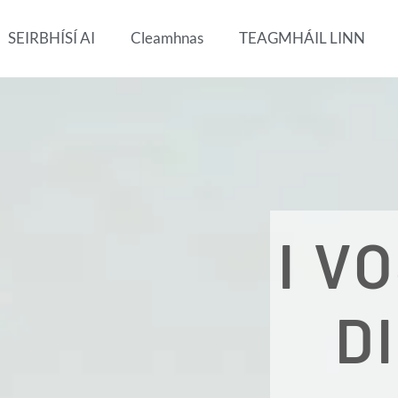
SEIRBHÍSÍ AI
Cleamhnas
TEAGMHÁIL LINN
I V
D