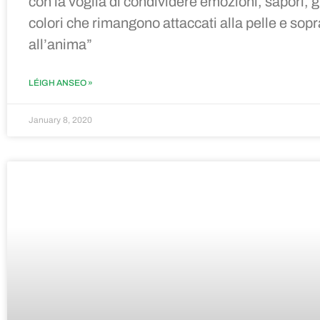
con la voglia di condividere emozioni, sapori, g
colori che rimangono attaccati alla pelle e sopr
all’anima
”
LÉIGH ANSEO »
January 8, 2020