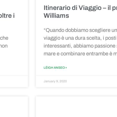
Itinerario di Viaggio
–
il 
oltre i
Williams
“
Quando dobbiamo scegliere una
 che
viaggio è una dura scelta, i posti 
 non
interessanti, abbiamo passione sia
mare e combinare entrambe è mol
LÉIGH ANSEO »
January 9, 2020