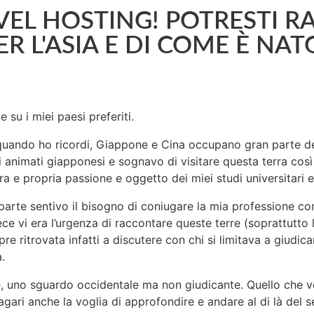
VEL HOSTING! POTRESTI R
 L'ASIA E DI COME È NAT
 su i miei paesi preferiti.
a quando ho ricordi, Giappone e Cina occupano gran parte d
nimati giapponesi e sognavo di visitare questa terra così 
a e propria passione e oggetto dei miei studi universitari e
 parte sentivo il bisogno di coniugare la mia professione 
vece vi era l’urgenza di raccontare queste terre (soprattutto 
re ritrovata infatti a discutere con chi si limitava a giudi
.
e, uno sguardo occidentale ma non giudicante. Quello che vog
agari anche la voglia di approfondire e andare al di là del se