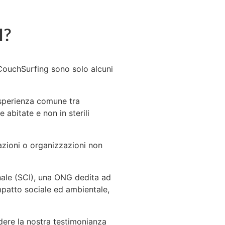
I?
CouchSurfing sono solo alcuni
’esperienza comune tra
 abitate e non in sterili
iazioni o organizzazioni non
nale (SCI), una ONG dedita ad
mpatto sociale ed ambientale,
dere la nostra testimonianza