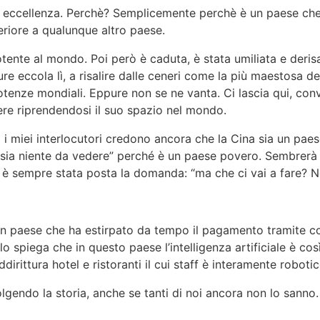
er eccellenza. Perchè? Semplicemente perchè è un paese ch
eriore a qualunque altro paese.
otente al mondo. Poi però è caduta, è stata umiliata e der
 eccola lì, a risalire dalle ceneri come la più maestosa del
tenze mondiali. Eppure non se ne vanta. Ci lascia qui, convin
re riprendendosi il suo spazio nel mondo.
i miei interlocutori credono ancora che la Cina sia un pae
ci sia niente da vedere” perché è un paese povero. Sembrera
̀ sempre stata posta la domanda: “ma che ci vai a fare? Non
un paese che ha estirpato da tempo il pagamento tramite co
spiega che in questo paese l’intelligenza artificiale è così
dirittura hotel e ristoranti il cui staff è interamente roboti
volgendo la storia, anche se tanti di noi ancora non lo sanno.