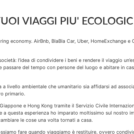
UOI VIAGGI PIU' ECOLOGIC
haring economy. AirBnb, BlaBla Car, Uber, HomeExchange e 
cietà: l’idea di condividere i beni e rendere il viaggio un
 e passare del tempo con persone del luogo e abitare in case
ia a livello ambientale che umanitario sia affidarsi ad assoc
vo primario.
 Giappone e Hong Kong tramite il Servizio Civile Internazio
zie a questa esperienza ho imparato moltissimo sul nostro i
cambiare le cose una volta tornati a casa.
ssiamo fare quando viaggiamo è restituire, ovvero condivi