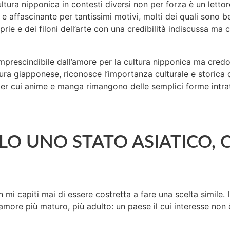
ltura nipponica in contesti diversi non per forza è un lett
 affascinante per tantissimi motivi, molti dei quali sono be
rie e dei filoni dell’arte con una credibilità indiscussa m
prescindibile dall’amore per la cultura nipponica ma credo 
ura giapponese, riconosce l’importanza culturale e storica 
r cui anime e manga rimangono delle semplici forme intrat
OLO UNO STATO ASIATICO, 
mi capiti mai di essere costretta a fare una scelta simile. 
 amore più maturo, più adulto: un paese il cui interesse n