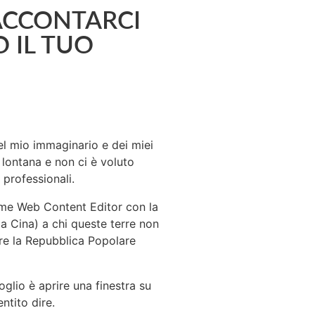
ACCONTARCI
O IL TUO
el mio immaginario e dei miei
lontana e non ci è voluto
 professionali.
come Web Content Editor con la
la Cina) a chi queste terre non
care la Repubblica Popolare
lio è aprire una finestra su
ntito dire.