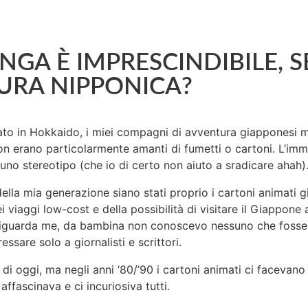
NGA È IMPRESCINDIBILE, 
TURA NIPPONICA?
ato in Hokkaido, i miei compagni di avventura giapponesi mi
on erano particolarmente amanti di fumetti o cartoni. L’imm
uno stereotipo (che io di certo non aiuto a sradicare ahah)
della mia generazione siano stati proprio i cartoni animati g
 viaggi low-cost e della possibilità di visitare il Giappone 
o riguarda me, da bambina non conoscevo nessuno che fosse 
sare solo a giornalisti e scrittori.
 di oggi, ma negli anni ‘80/’90 i cartoni animati ci faceva
ffascinava e ci incuriosiva tutti.