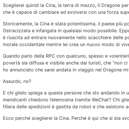
Sceglierei quindi la Cina, la terra di mezzo, il Dragone p
che è capace di cambiare ed evolversi con una forza sup
Storicamente, la Cina è stata potentissima, il paese più p
Ostracizzata e infangata in qualsiasi modo possibile. Eppure
è riuscita ad entrare nuovamente nello scacchiere delle po
morale occidentale mentre lei crea un nuovo modo di vive
Quando parlo della RPC con qualcuno, spesso e volentieri 
povertà sia diffusa e visibile anche dai turisti, che “non 
ho annunciato che sarei andata in viaggio nel Dragone mi e
Assurdo, no?
E chi glielo spiega a queste persone che sto andando in 
mendicanti chiedono l’elemosina tramite WeChat? Chi glielo 
filiera delle spedizioni è gestita da robot e che esistono ad
Ecco perché sceglierei la Cina. Perché è qui che si sta s