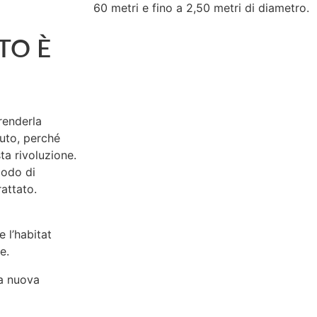
60 metri e fino a 2,50 metri di diametro.
TO È
 renderla
uto, perché
ta rivoluzione.
modo di
attato.
 l’habitat
e.
ra nuova