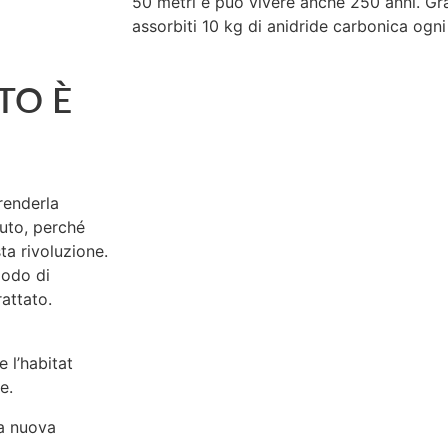
50 metri e può vivere anche 250 anni. Gra
assorbiti 10 kg di anidride carbonica ogni
TO È
 renderla
uto, perché
ta rivoluzione.
modo di
attato.
 l’habitat
e.
ra nuova