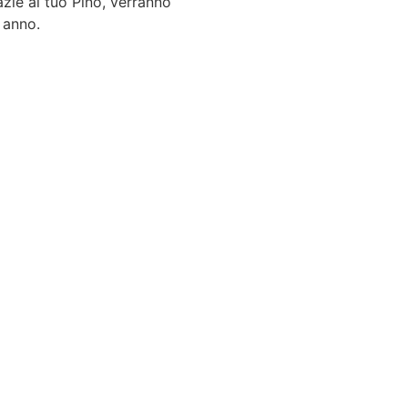
zie al tuo Pino, verranno
 anno.