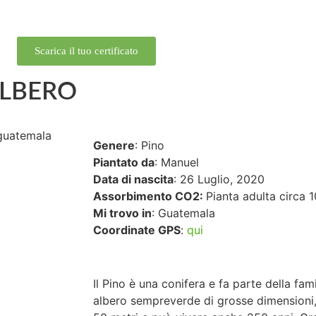
Scarica il tuo certificato
ALBERO
Genere
: Pino
Piantato da
: Manuel
Data di nascita
: 26 Luglio, 2020
Assorbimento CO2:
Pianta adulta circa 1
Mi trovo in
: Guatemala
Coordinate GPS
:
qui
Il Pino è una conifera e fa parte della fam
albero sempreverde di grosse dimensioni, 