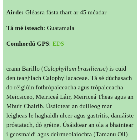
Airde:
Gléasra fásta thart ar 45 méadar
Tá mé isteach
: Guatamala
Comhordú GPS
:
EDS
crann Barillo (
Calophyllum brasiliense
) is cuid
den teaghlach Calophyllacaceae. Tá sé dúchasach
do réigiúin fothrópaiceacha agus trópaiceacha
Meicsiceo, Meiriceá Láir, Meiriceá Theas agus an
Mhuir Chairib. Úsáidtear an duilleog mar
leigheas le haghaidh ulcer agus gastritis, damáiste
próstatach, dó gréine. Úsáidtear an ola a bhaintear
i gcosmaidí agus deirmeolaíochta (Tamanu Oil)