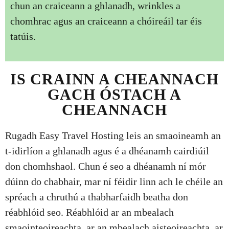
chun an craiceann a ghlanadh, wrinkles a
chomhrac agus an craiceann a chóireáil tar éis
tatúis.
IS CRAINN A CHEANNACH
GACH ÓSTACH A
CHEANNACH
Rugadh Easy Travel Hosting leis an smaoineamh an
t-idirlíon a ghlanadh agus é a dhéanamh cairdiúil
don chomhshaol. Chun é seo a dhéanamh ní mór
dúinn do chabhair, mar ní féidir linn ach le chéile an
spréach a chruthú a thabharfaidh beatha don
réabhlóid seo. Réabhlóid ar an mbealach
smaointeoireachta, ar an mbealach aisteoireachta, ar