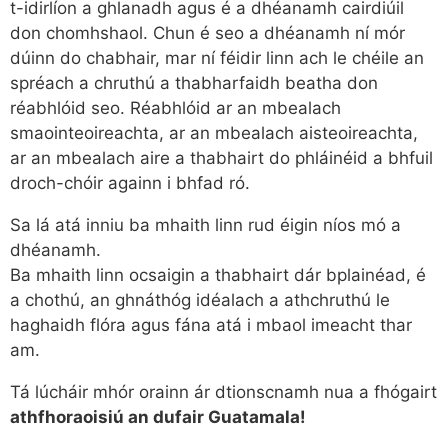
t-idirlíon a ghlanadh agus é a dhéanamh cairdiúil
don chomhshaol. Chun é seo a dhéanamh ní mór
dúinn do chabhair, mar ní féidir linn ach le chéile an
spréach a chruthú a thabharfaidh beatha don
réabhlóid seo. Réabhlóid ar an mbealach
smaointeoireachta, ar an mbealach aisteoireachta,
ar an mbealach aire a thabhairt do phláinéid a bhfuil
droch-chóir againn i bhfad ró.
Sa lá atá inniu ba mhaith linn rud éigin níos mó a
dhéanamh.
Ba mhaith linn ocsaigin a thabhairt dár bplainéad, é
a chothú, an ghnáthóg idéalach a athchruthú le
haghaidh flóra agus fána atá i mbaol imeacht thar
am.
Tá lúcháir mhór orainn ár dtionscnamh nua a fhógairt
athfhoraoisiú an dufair Guatamala!