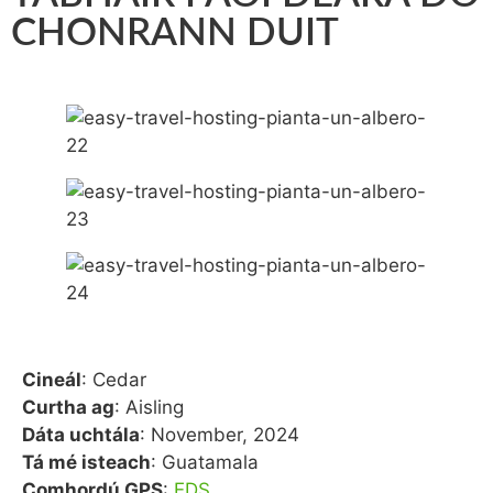
CHONRANN DUIT
Cineál
: Cedar
Curtha ag
: Aisling
Dáta uchtála
: November, 2024
Tá mé isteach
: Guatamala
Comhordú GPS
:
EDS