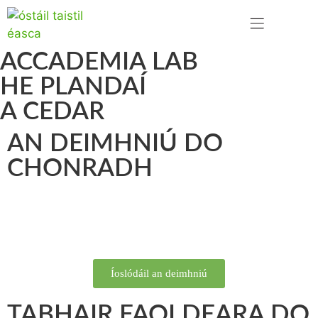
TEAGMHÁIL LINN
ACCADEMIA LAB
HE PLANDAÍ
A CEDAR
AN DEIMHNIÚ DO
CHONRADH
Íoslódáil an deimhniú
TABHAIR FAOI DEARA DO