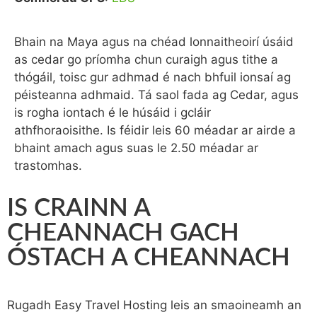
Bhain na Maya agus na chéad lonnaitheoirí úsáid
as cedar go príomha chun curaigh agus tithe a
thógáil, toisc gur adhmad é nach bhfuil ionsaí ag
péisteanna adhmaid. Tá saol fada ag Cedar, agus
is rogha iontach é le húsáid i gcláir
athfhoraoisithe. Is féidir leis 60 méadar ar airde a
bhaint amach agus suas le 2.50 méadar ar
trastomhas.
IS CRAINN A
CHEANNACH GACH
ÓSTACH A CHEANNACH
Rugadh Easy Travel Hosting leis an smaoineamh an