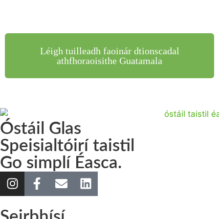
Léigh tuilleadh faoinár dtionscadal
athfhoraoisithe Guatamala
Óstáil Glas
Speisialtóirí taistil
Go simplí Éasca.
Seirbhísí