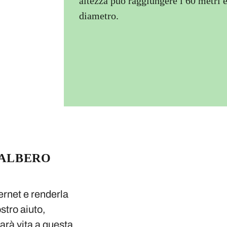
altezza può raggiungere i 60 metri e
diametro.
 ALBERO
ternet e renderla
stro aiuto,
darà vita a questa