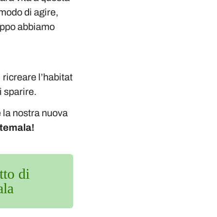
modo di agire,
roppo abbiamo
ricreare l’habitat
i sparire.
 la nostra nuova
atemala!
tto di
ala