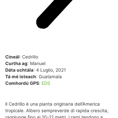
Cineál
: Cedrillo
Curtha ag
: Manuel
Dáta uchtála
: 4 Luglio, 2021
Tá mé isteach
: Guatamala
Comhordú GPS
:
EDS
Il Cedrillo è una pianta originaria dell’America
tropicale. Albero sempreverde di rapida crescita,
raggiunge fino ai 10-12 metri. I rami tendono a