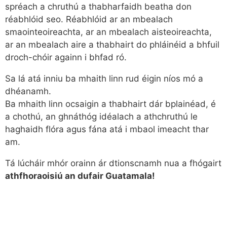
spréach a chruthú a thabharfaidh beatha don
réabhlóid seo. Réabhlóid ar an mbealach
smaointeoireachta, ar an mbealach aisteoireachta,
ar an mbealach aire a thabhairt do phláinéid a bhfuil
droch-chóir againn i bhfad ró.
Sa lá atá inniu ba mhaith linn rud éigin níos mó a
dhéanamh.
Ba mhaith linn ocsaigin a thabhairt dár bplainéad, é
a chothú, an ghnáthóg idéalach a athchruthú le
haghaidh flóra agus fána atá i mbaol imeacht thar
am.
Tá lúcháir mhór orainn ár dtionscnamh nua a fhógairt
athfhoraoisiú an dufair Guatamala!