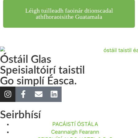
Léigh tuilleadh faoinár dtionscadal
athfhoraoisithe Guatamala
Óstáil Glas
Speisialtóirí taistil
Go simplí Éasca.
Seirbhísí
PACÁISTÍ ÓSTÁLA
Ceannaigh Fearann