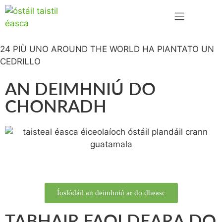
TEAGMHÁIL LINN
24 PIÙ UNO AROUND THE WORLD HA PIANTATO UN
CEDRILLO
AN DEIMHNIÚ DO
CHONRADH
Íoslódáil an deimhniú ar do dheasc
TABHAIR FAOI DEARA DO