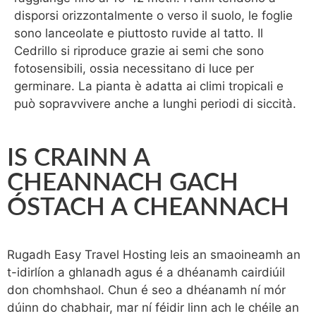
disporsi orizzontalmente o verso il suolo, le foglie
sono lanceolate e piuttosto ruvide al tatto. Il
Cedrillo si riproduce grazie ai semi che sono
fotosensibili, ossia necessitano di luce per
germinare. La pianta è adatta ai climi tropicali e
può sopravvivere anche a lunghi periodi di siccità.
IS CRAINN A
CHEANNACH GACH
ÓSTACH A CHEANNACH
Rugadh Easy Travel Hosting leis an smaoineamh an
t-idirlíon a ghlanadh agus é a dhéanamh cairdiúil
don chomhshaol. Chun é seo a dhéanamh ní mór
dúinn do chabhair, mar ní féidir linn ach le chéile an