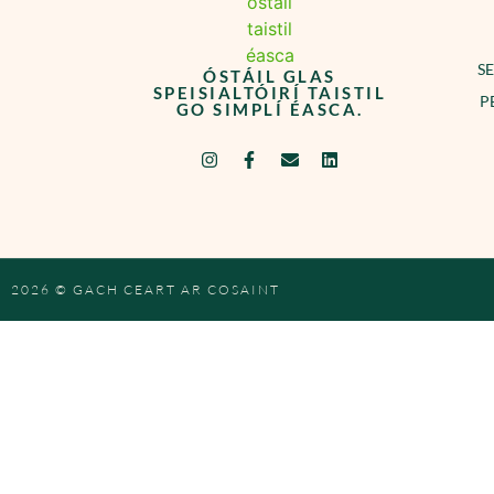
SE
ÓSTÁIL GLAS
SPEISIALTÓIRÍ TAISTIL
P
GO SIMPLÍ ÉASCA.
2026 © GACH CEART AR COSAINT