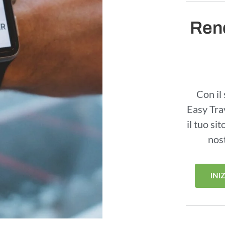
Rend
Con il 
Easy Tra
il tuo si
nos
INI