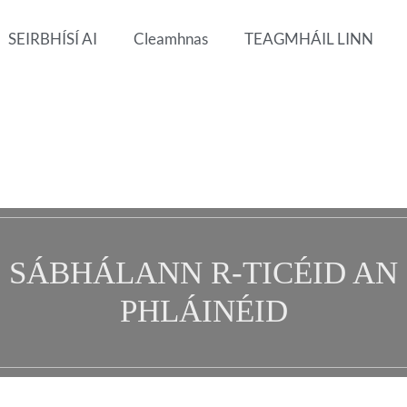
SEIRBHÍSÍ AI
Cleamhnas
TEAGMHÁIL LINN
SÁBHÁLANN R-TICÉID AN
PHLÁINÉID