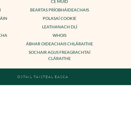
CÉ MUID
N
BEARTAS PRÍOBHÁIDEACHAIS
SÁIN
POLASAÍ COOKIE
LEATHANACH DLÍ
ACHA
WHOIS
ÁBHAR OIDEACHAIS CHLÁRAITHE
SOCHAIR AGUS FREAGRACHTAÍ
CLÁRAITHE
ÓSTÁIL TAISTEAL ÉASCA