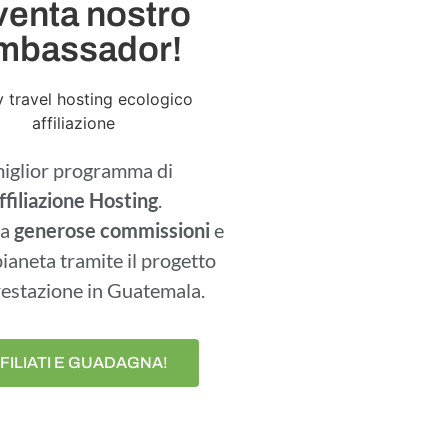
venta nostro
mbassador!
miglior programma di
ffiliazione Hosting
.
a
generose commissioni
e
 pianeta tramite il progetto
orestazione in Guatemala.
FILIATI E GUADAGNA!