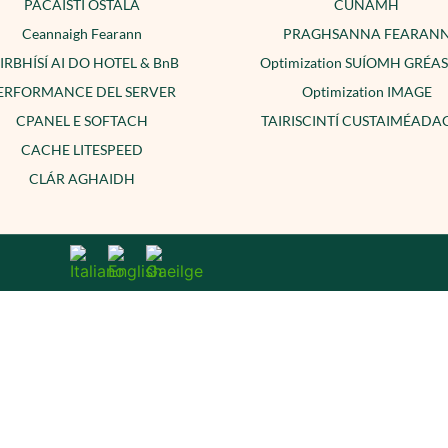
PACÁISTÍ ÓSTÁLA
CÚNAMH
Ceannaigh Fearann
PRAGHSANNA FEARAN
IRBHÍSÍ AI DO HOTEL & BnB
Optimization SUÍOMH GRÉA
ERFORMANCE DEL SERVER
Optimization IMAGE
CPANEL E SOFTACH
TAIRISCINTÍ CUSTAIMÉAD
CACHE LITESPEED
CLÁR AGHAIDH