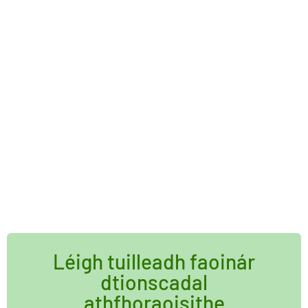
Léigh tuilleadh faoinár
dtionscadal
athfhoraoisithe