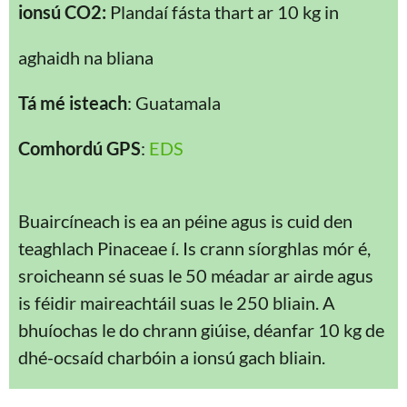
ionsú CO2:
Plandaí fásta thart ar 10 kg in
aghaidh na bliana
Tá mé isteach
: Guatamala
Comhordú GPS
:
EDS
Buaircíneach is ea an péine agus is cuid den
teaghlach Pinaceae í. Is crann síorghlas mór é,
sroicheann sé suas le 50 méadar ar airde agus
is féidir maireachtáil suas le 250 bliain. A
bhuíochas le do chrann giúise, déanfar 10 kg de
dhé-ocsaíd charbóin a ionsú gach bliain.