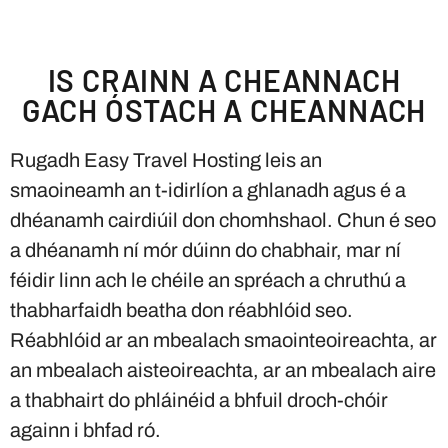
IS CRAINN A CHEANNACH
GACH ÓSTACH A CHEANNACH
Rugadh Easy Travel Hosting leis an
smaoineamh an t-idirlíon a ghlanadh agus é a
dhéanamh cairdiúil don chomhshaol. Chun é seo
a dhéanamh ní mór dúinn do chabhair, mar ní
féidir linn ach le chéile an spréach a chruthú a
thabharfaidh beatha don réabhlóid seo.
Réabhlóid ar an mbealach smaointeoireachta, ar
an mbealach aisteoireachta, ar an mbealach aire
a thabhairt do phláinéid a bhfuil droch-chóir
againn i bhfad ró.