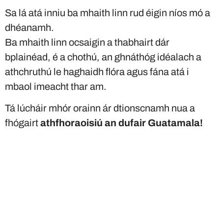
Sa lá atá inniu ba mhaith linn rud éigin níos mó a
dhéanamh.
Ba mhaith linn ocsaigin a thabhairt dár
bplainéad, é a chothú, an ghnáthóg idéalach a
athchruthú le haghaidh flóra agus fána atá i
mbaol imeacht thar am.
Tá lúcháir mhór orainn ár dtionscnamh nua a
fhógairt
athfhoraoisiú an dufair Guatamala!