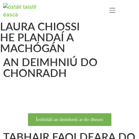
TEAGMHÁIL LINN
LAURA CHIOSSI
HE PLANDAÍ A
MACHÓGÁN
AN DEIMHNIÚ DO
CHONRADH
Íoslódáil an deimhniú ar do dheasc
TABHAIR FAOI DEARA DO