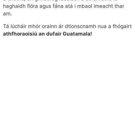
haghaidh flóra agus fána atá i mbaol imeacht thar
am.
Tá lúcháir mhór orainn ár dtionscnamh nua a fhógairt
athfhoraoisiú an dufair Guatamala!