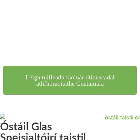
Léigh tuilleadh faoinár dtionscadal
athfhoraoisithe Guatamala
Óstáil Glas
Speisialtóirí taistil