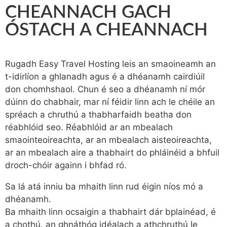
CHEANNACH GACH
ÓSTACH A CHEANNACH
Rugadh Easy Travel Hosting leis an smaoineamh an
t-idirlíon a ghlanadh agus é a dhéanamh cairdiúil
don chomhshaol. Chun é seo a dhéanamh ní mór
dúinn do chabhair, mar ní féidir linn ach le chéile an
spréach a chruthú a thabharfaidh beatha don
réabhlóid seo. Réabhlóid ar an mbealach
smaointeoireachta, ar an mbealach aisteoireachta,
ar an mbealach aire a thabhairt do phláinéid a bhfuil
droch-chóir againn i bhfad ró.
Sa lá atá inniu ba mhaith linn rud éigin níos mó a
dhéanamh.
Ba mhaith linn ocsaigin a thabhairt dár bplainéad, é
a chothú, an ghnáthóg idéalach a athchruthú le