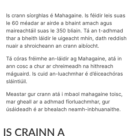
Is crann síorghlas é Mahagaine. Is féidir leis suas
le 60 méadar ar airde a bhaint amach agus
maireachtáil suas le 350 bliain. Tá an t-adhmad
thar a bheith láidir le uigeacht mhín, dath reddish
nuair a shroicheann an crann aibíocht.
Tá córas fréimhe an-láidir ag Mahagaine, atá in
ann cosc ​​a chur ar chreimeadh na hithreach
máguaird. Is cuid an-luachmhar é d’éiceachóras
sláintiúil.
Meastar gur crann atá i mbaol mahagaine toisc,
mar gheall ar a adhmad fíorluachmhar, gur
úsáideadh é ar bhealach neamh-inbhuanaithe.
IS CRAINN A