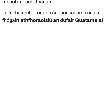
mbaol imeacht thar am.
Tá lúcháir mhór orainn ár dtionscnamh nua a
fhógairt
athfhoraoisiú an dufair Guatamala!