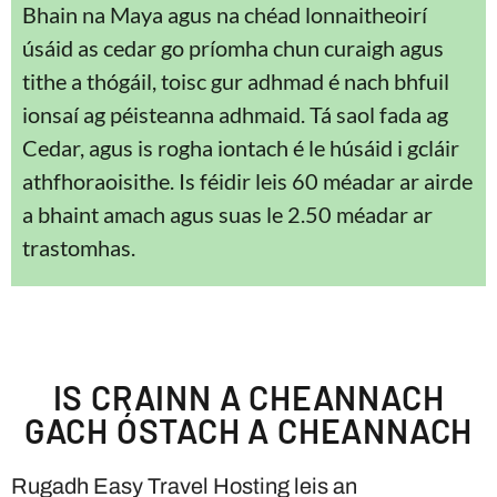
Bhain na Maya agus na chéad lonnaitheoirí
úsáid as cedar go príomha chun curaigh agus
tithe a thógáil, toisc gur adhmad é nach bhfuil
ionsaí ag péisteanna adhmaid. Tá saol fada ag
Cedar, agus is rogha iontach é le húsáid i gcláir
athfhoraoisithe. Is féidir leis 60 méadar ar airde
a bhaint amach agus suas le 2.50 méadar ar
trastomhas.
IS CRAINN A CHEANNACH
GACH ÓSTACH A CHEANNACH
Rugadh Easy Travel Hosting leis an