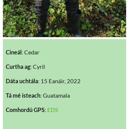
Cineál
: Cedar
Curtha ag
: Cyril
Dáta uchtála
: 15 Eanáir, 2022
Tá mé isteach
: Guatamala
Comhordú GPS
:
EDS