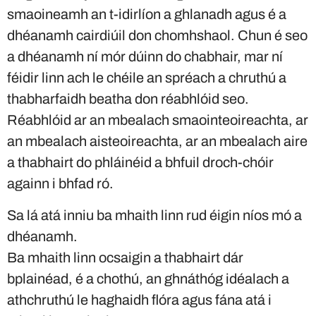
smaoineamh an t-idirlíon a ghlanadh agus é a
dhéanamh cairdiúil don chomhshaol. Chun é seo
a dhéanamh ní mór dúinn do chabhair, mar ní
féidir linn ach le chéile an spréach a chruthú a
thabharfaidh beatha don réabhlóid seo.
Réabhlóid ar an mbealach smaointeoireachta, ar
an mbealach aisteoireachta, ar an mbealach aire
a thabhairt do phláinéid a bhfuil droch-chóir
againn i bhfad ró.
Sa lá atá inniu ba mhaith linn rud éigin níos mó a
dhéanamh.
Ba mhaith linn ocsaigin a thabhairt dár
bplainéad, é a chothú, an ghnáthóg idéalach a
athchruthú le haghaidh flóra agus fána atá i