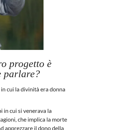
ro progetto è
e parlare?
in cui la divinità era donna
i in cui si venerava la
tagioni, che implica la morte
 ad apprezzare il dono della